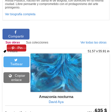
Artista Plástico, nacido en Santa fé de Bogotá, con domicilio en la misma
ciudad. Libre pensante y comprometido con el protagonismo del arte
primigenio.
Ver biografía completa
Compartir
Sus obras
Sus colecciones
Ver todas las obras
Pin
Pintura
51.57 x 55.91 in
Twittear
Copiar
enlace
Amazonia nocturna
David Aya
635 $